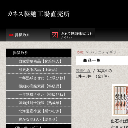
> バラエティギフト
揖保乃糸
HOME
商品一覧
自家需要商品【化粧箱入】
歴史ある名品【上級品】
説明付き
/ 写真のみ
1件～3件 （全3件）
一年熟成させた【上級ひね】
極細の高級素麺【特級品】
一年熟成させた【特級ひね】
製麺技能士謹製【熟成麺】
北海道産小麦【縒つむぎ】
豊かな味わい【詰合せ】
出石そば
付き)CIK
バラエティギフト