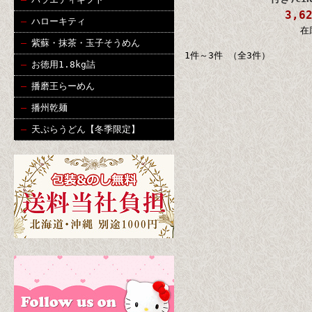
3,6
ハローキティ
在
紫蘇・抹茶・玉子そうめん
1件～3件 （全3件）
お徳用1.8kg詰
播磨王らーめん
播州乾麺
天ぷらうどん【冬季限定】