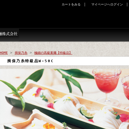
｜
カートをみる
マイページへログイン
>
>
HOME
揖保乃糸
極細の高級素麺【特級品】
揖保乃糸特級品W-50C