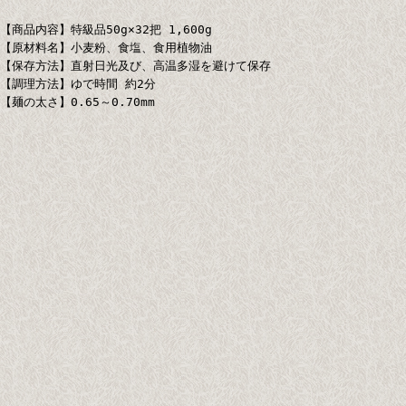
【商品内容】特級品50g×32把 1,600g
【原材料名】小麦粉、食塩、食用植物油
【保存方法】直射日光及び、高温多湿を避けて保存
【調理方法】ゆで時間 約2分
【麺の太さ】0.65～0.70mm