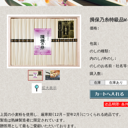
揖保乃糸特級品W-
価格:
包装:
のしの種類:
内のし/外のし:
のしのお名前・社名等
購入数:
在庫
在庫あり
拡大表示
上質の小麦粉を使用し、厳寒期(12月～翌年2月)につくられる絶品です。
製造は熟練製造者に限定されています。
贈答用として最もご愛顧いただいております。