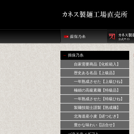
揖保乃糸
自家需要商品【化粧箱入】
歴史ある名品【上級品】
一年熟成させた【上級ひね】
極細の高級素麺【特級品】
一年熟成させた【特級ひね】
製麺技能士謹製【熟成麺】
北海道産小麦【縒つむぎ】
豊かな味わい【詰合せ】
バラエティギフト