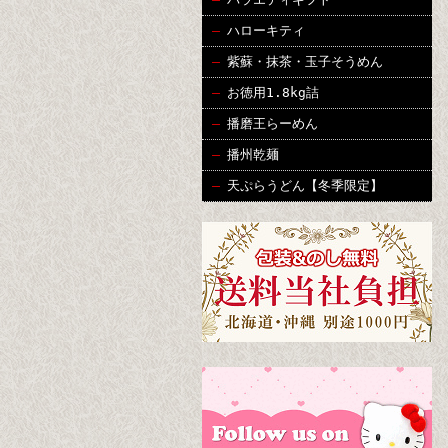
ハローキティ
紫蘇・抹茶・玉子そうめん
お徳用1.8kg詰
播磨王らーめん
播州乾麺
天ぷらうどん【冬季限定】